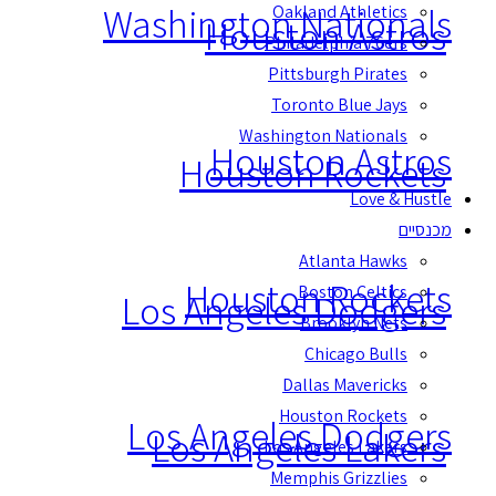
Washington Nationals
Oakland Athletics
Houston Astros
Philadelphia 76ers
Pittsburgh Pirates
Toronto Blue Jays
Washington Nationals
Houston Astros
Houston Rockets
Love & Hustle
מכנסיים
Atlanta Hawks
Houston Rockets
Boston Celtics
Los Angeles Dodgers
Brooklyn Nets
Chicago Bulls
Dallas Mavericks
Houston Rockets
Los Angeles Dodgers
Los Angeles Lakers
Los Angeles Lakers
Memphis Grizzlies