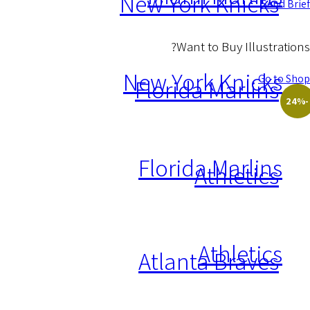
New York Knicks
Send Brief
Want to Buy Illustrations?
New York Knicks
Go to Shop
Florida Marlins
-24%
Florida Marlins
Athletics
Athletics
Atlanta Braves