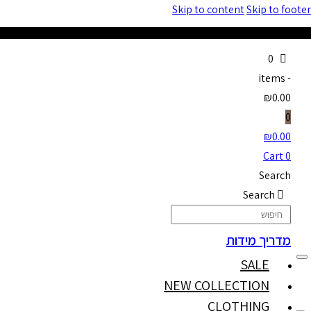
Skip to content
Skip to footer
0
items
-
₪0.00
0
₪
0.00
Cart
0
Search
Search
מדריך מידות
SALE
NEW COLLECTION
CLOTHING