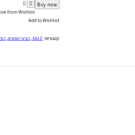
כמות
Buy now
של
ve from Wishlist
POLO
Add to Wishlist
Collection
Adjustable
קטגוריות:
SALE
,
כובעי מותגים
,
כובע
Black
Cap