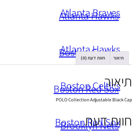
Atlanta Braves
Atlanta Hawks
Atlanta Hawks
Boston Celtics
תיאור
חוות דעת (0)
תיאור
Boston Celtics
Boston Red Sox
POLO Collection Adjustable Black Cap
חוות דעת
Boston Red Sox
Brooklyn Nets