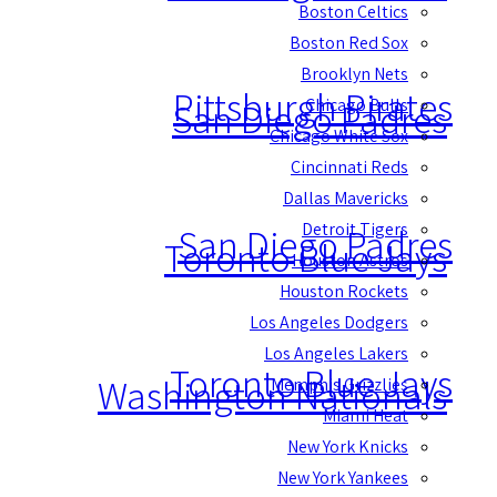
Boston Celtics
Boston Red Sox
Brooklyn Nets
Pittsburgh Pirates
Chicago Bulls
San Diego Padres
Chicago White Sox
Cincinnati Reds
Dallas Mavericks
Detroit Tigers
San Diego Padres
Toronto Blue Jays
Houston Astros
Houston Rockets
Los Angeles Dodgers
Los Angeles Lakers
Toronto Blue Jays
Washington Nationals
Memphis Grizzlies
Miami Heat
New York Knicks
New York Yankees