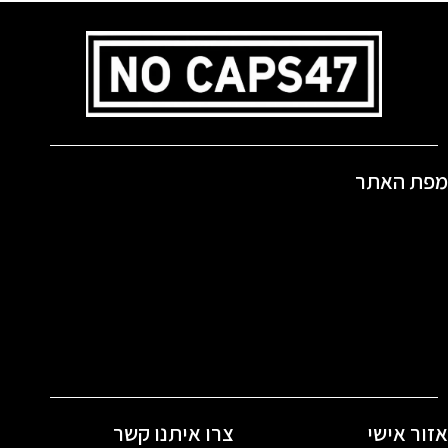
פת האתר
זור אישי
צרו איתנו קשר