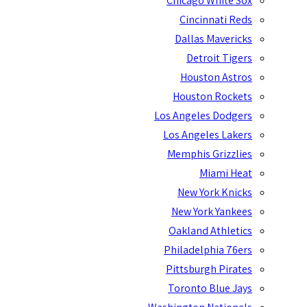
Chicago White Sox
Cincinnati Reds
Dallas Mavericks
Detroit Tigers
Houston Astros
Houston Rockets
Los Angeles Dodgers
Los Angeles Lakers
Memphis Grizzlies
Miami Heat
New York Knicks
New York Yankees
Oakland Athletics
Philadelphia 76ers
Pittsburgh Pirates
Toronto Blue Jays