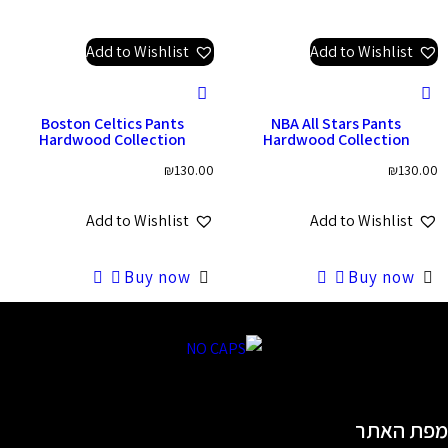
Add to Wishlist
Add to Wishlist
Boston Celtics Pants
NBA All Stars Pants
Hardwood Collection
Hardwood Collection
₪
130.00
₪
130.00
Add to Wishlist
Add to Wishlist
Buy now
Buy now
מפת האתר