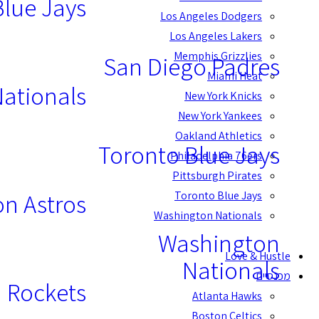
Blue Jays
Los Angeles Dodgers
Los Angeles Lakers
Memphis Grizzlies
San Diego Padres
Miami Heat
ationals
New York Knicks
New York Yankees
Oakland Athletics
Toronto Blue Jays
Philadelphia 76ers
Pittsburgh Pirates
n Astros
Toronto Blue Jays
Washington Nationals
Washington
Love & Hustle
Nationals
מכנסיים
 Rockets
Atlanta Hawks
Boston Celtics