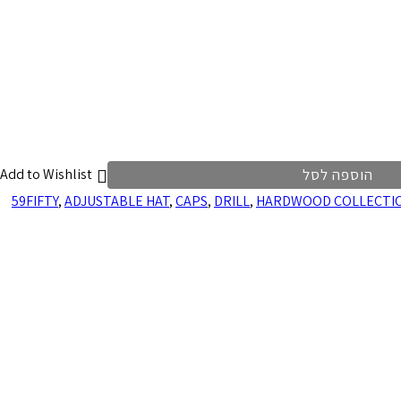
הוספה לסל
Add to Wishlist
59FIFTY
,
ADJUSTABLE HAT
,
CAPS
,
DRILL
,
HARDWOOD COLLECTI