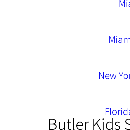
Mi
Miam
New Yor
Florid
Butler Kids 