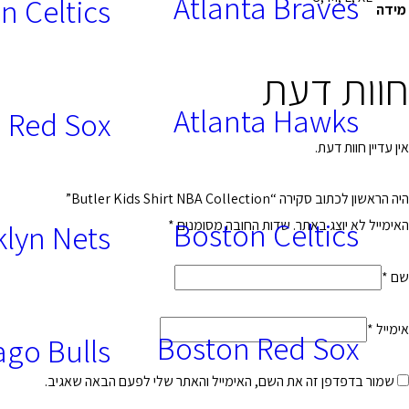
Atlanta Braves
n Celtics
מידה
חוות דעת
Atlanta Hawks
 Red Sox
אין עדיין חוות דעת.
היה הראשון לכתוב סקירה “Butler Kids Shirt NBA Collection”
Boston Celtics
האימייל לא יוצג באתר.
שדות החובה מסומנים
*
lyn Nets
שם
*
אימייל
*
Boston Red Sox
ago Bulls
שמור בדפדפן זה את השם, האימייל והאתר שלי לפעם הבאה שאגיב.