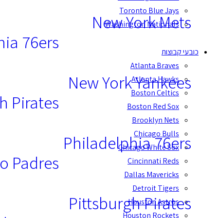
Toronto Blue Jays
New York Mets
Washington Nationals
hia 76ers
כובעי קבוצות
Atlanta Braves
New York Yankees
Atlanta Hawks
Boston Celtics
h Pirates
Boston Red Sox
Brooklyn Nets
Chicago Bulls
Philadelphia 76ers
Chicago White Sox
o Padres
Cincinnati Reds
Dallas Mavericks
Detroit Tigers
Pittsburgh Pirates
Houston Astros
Houston Rockets