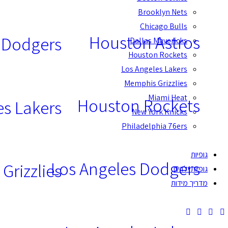
Brooklyn Nets
Chicago Bulls
Houston Astros
 Dodgers
Dallas Mavericks
Houston Rockets
Los Angeles Lakers
Memphis Grizzlies
Miami Heat
Houston Rockets
es Lakers
New York Knicks
Philadelphia 76ers
גופיות
Los Angeles Dodgers
Grizzlies
גופיות ילדים
מדריך מידות