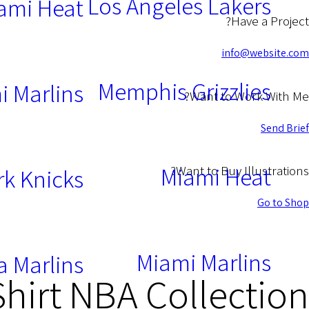
Los Angeles Lakers
ami Heat
Have a Project?
info@website.com
Memphis Grizzlies
i Marlins
Want to Work With Me?
Send Brief
Miami Heat
Want to Buy Illustrations?
k Knicks
Go to Shop
Miami Marlins
a Marlins
Shirt NBA Collection