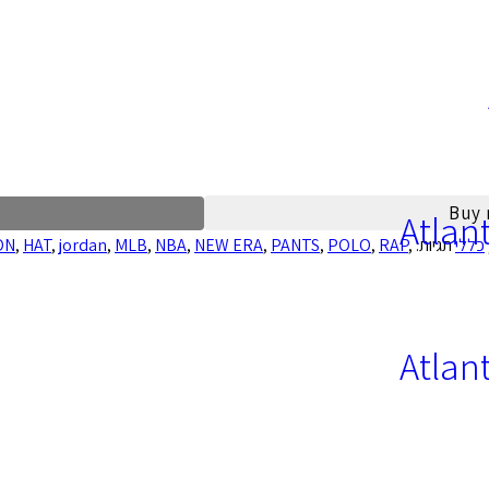
Buy
Atlan
כללי
תגיות:
,
RAP
,
POLO
,
PANTS
,
NEW ERA
,
NBA
,
MLB
,
jordan
,
HAT
,
ON
Atlan