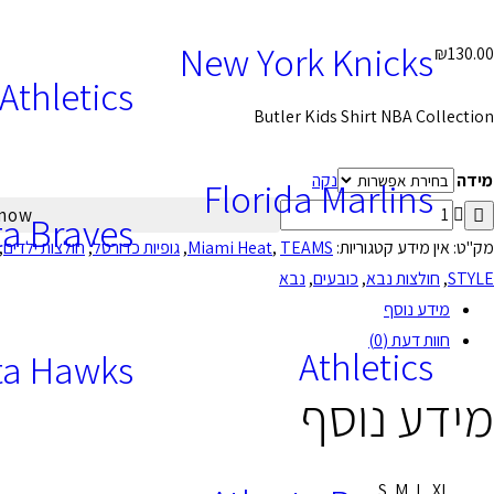
New York Knicks
₪
130.00
Athletics
Butler Kids Shirt NBA Collection
מידה
נקה
Florida Marlins
 now
ta Braves
מק"ט:
אין מידע
קטגוריות:
TEAMS
,
Miami Heat
,
גופיות כדורסל
,
חולצות ילדים
,
STYLE
,
חולצות נבא
,
כובעים
,
נבא
מידע נוסף
חוות דעת (0)
Athletics
ta Hawks
מידע נוסף
S, M, L, XL