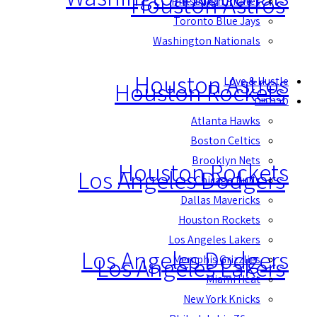
Houston Astros
Pittsburgh Pirates
Toronto Blue Jays
Washington Nationals
Houston Astros
Love & Hustle
Houston Rockets
מכנסיים
Atlanta Hawks
Boston Celtics
Brooklyn Nets
Houston Rockets
Los Angeles Dodgers
Chicago Bulls
Dallas Mavericks
Houston Rockets
Los Angeles Lakers
Los Angeles Dodgers
Los Angeles Lakers
Memphis Grizzlies
Miami Heat
New York Knicks