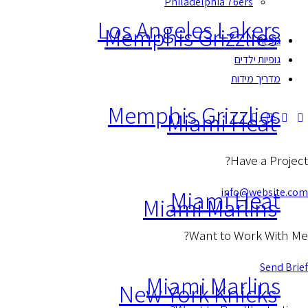
Philadelphia 76ers
Los Angeles Lakers
Memphis Grizzlies
גופיות
גופיות ילדים
מדריך מידות
Memphis Grizzlies
Miami Heat
Have a Project?
Miami Heat
info@website.com
Miami Marlins
Want to Work With Me?
Send Brief
Miami Marlins
New York Knicks