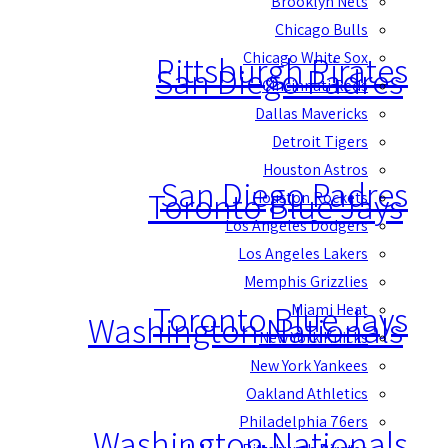
Brooklyn Nets
Chicago Bulls
Chicago White Sox
Pittsburgh Pirates
San Diego Padres
Cincinnati Reds
Dallas Mavericks
Detroit Tigers
Houston Astros
San Diego Padres
Toronto Blue Jays
Houston Rockets
Los Angeles Dodgers
Los Angeles Lakers
Memphis Grizzlies
Toronto Blue Jays
Miami Heat
Washington Nationals
New York Knicks
New York Yankees
Oakland Athletics
Philadelphia 76ers
Washington Nationals