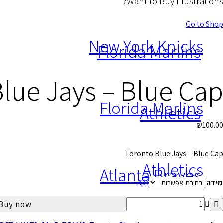
Want to Buy Illustrations?
Go to Shop
New York Knicks
Florida Marlins
lue Jays – Blue Cap
Florida Marlins
Athletics
₪
100.00
Toronto Blue Jays – Blue Cap
Athletics
Atlanta Braves
מידה
נקה
כמות
Buy now
של