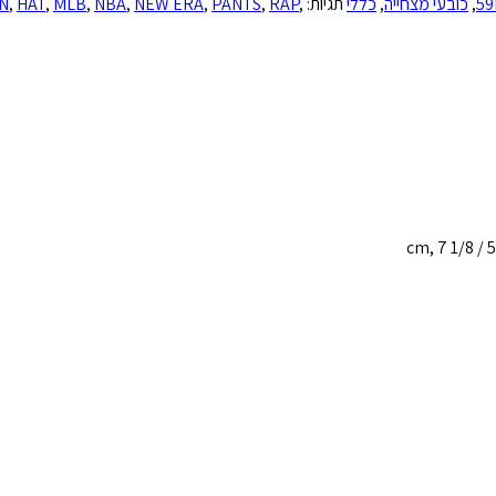
59
,
כובעי מצחייה
,
כללי
תגיות:
,
RAP
,
PANTS
,
NEW ERA
,
NBA
,
MLB
,
HAT
,
N