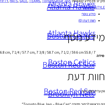
Atlanta Braves
מק"ט:
אין מידע
קטגוריות:
Toronto Blue Jays
,
TEAMS
,
SALE
,
HATS
,
FIFTY
Atlanta Hawks
Toronto
STYLE
,
כובעים
Blue
מידע נוסף
Jays
חוות דעת (0)
-
Atlanta Hawks
Blue
מידע נוסף
Boston Celtics
Cap
7 / 55.8 cm, 7 1/8 / 56.8 cm, 7 1/4 / 57.7 cm, 7 3/8 / 58.7 cm, 7 1/2 / 59.6 cm
מידה
Boston Celtics
Boston Red Sox
חוות דעת
Boston Red Sox
Brooklyn Nets
אין עדיין חוות דעת.
היה הראשון לכתוב סקירה “Toronto Blue Jays – Blue Cap”