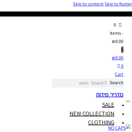
Skip to content
Skip to footer
0
items
-
₪0.00
0
₪
0.00
0
Cart
Search
Search
מדריך מידות
SALE
NEW COLLECTION
CLOTHING