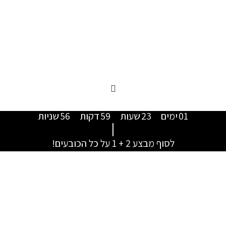
01
ימים
23
שעות
59
דקות
55
שניות
|
לסוף מבצע 2 + 1 על כל הכובעים!