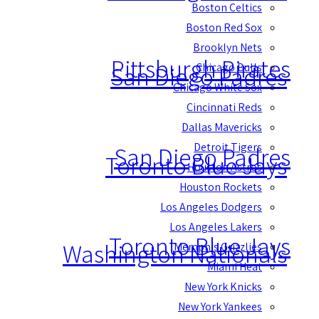
Boston Celtics
Boston Red Sox
Brooklyn Nets
Pittsburgh Pirates
Chicago Bulls
San Diego Padres
Chicago White Sox
Cincinnati Reds
Dallas Mavericks
Detroit Tigers
San Diego Padres
Toronto Blue Jays
Houston Astros
Houston Rockets
Los Angeles Dodgers
Los Angeles Lakers
Toronto Blue Jays
Washington Nationals
Memphis Grizzlies
Miami Heat
New York Knicks
New York Yankees