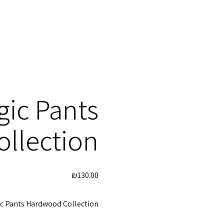
ic Pants
llection
₪
130.00
c Pants Hardwood Collection