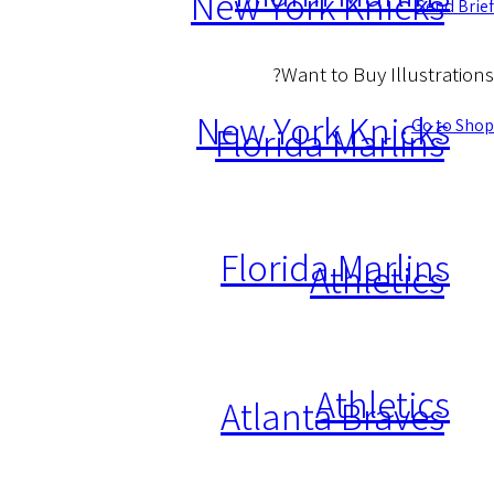
New York Knicks
Send Brief
Want to Buy Illustrations?
New York Knicks
Go to Shop
Florida Marlins
Florida Marlins
Athletics
Athletics
Atlanta Braves