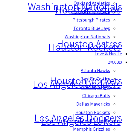
Washington Nationals
Oakland Athletics
Houston Astros
Philadelphia 76ers
Pittsburgh Pirates
Toronto Blue Jays
Washington Nationals
Houston Astros
Houston Rockets
Love & Hustle
מכנסיים
Atlanta Hawks
Houston Rockets
Boston Celtics
Los Angeles Dodgers
Brooklyn Nets
Chicago Bulls
Dallas Mavericks
Houston Rockets
Los Angeles Dodgers
Los Angeles Lakers
Los Angeles Lakers
Memphis Grizzlies