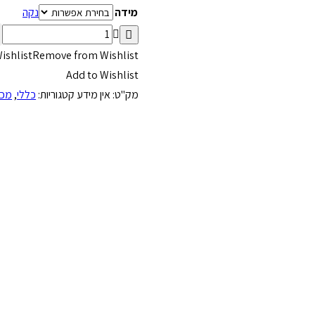
מידה
נקה
כמות
של
ishlist
Remove from Wishlist
Orlando
Add to Wishlist
Magic
מק"ט:
אין מידע
קטגוריות:
כללי
,
מכנ
Pants
Hardwood
Collection