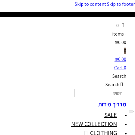
Skip to content
Skip to footer
0
items
-
₪0.00
0
₪
0.00
Cart
0
Search
Search
מדריך מידות
SALE
NEW COLLECTION
CLOTHING