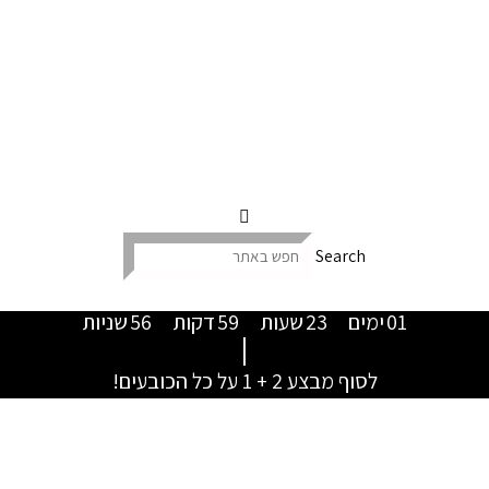
Search
01
ימים
23
שעות
59
דקות
55
שניות
|
לסוף מבצע 2 + 1 על כל הכובעים!