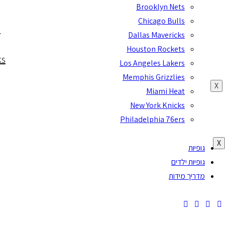
Brooklyn Nets
Chicago Bulls
s
Dallas Mavericks
Houston Rockets
ks
Los Angeles Lakers
Memphis Grizzlies
X
Miami Heat
New York Knicks
Philadelphia 76ers
X
גופיות
גופיות ילדים
מדריך מידות