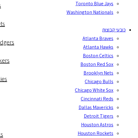
Toronto Blue Jays
s
Washington Nationals
ts
כובעי קבוצות
Atlanta Braves
odgers
Atlanta Hawks
Boston Celtics
kers
Boston Red Sox
Brooklyn Nets
ies
Chicago Bulls
Chicago White Sox
Cincinnati Reds
Dallas Mavericks
Detroit Tigers
Houston Astros
Houston Rockets
ks