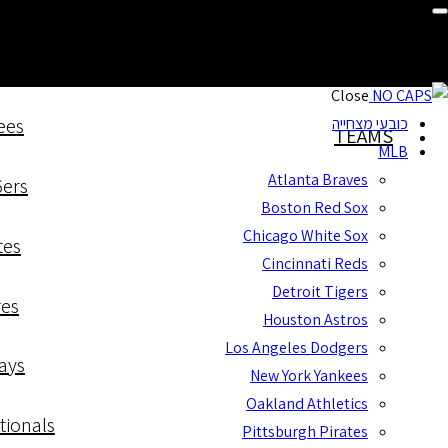
59FIFTY
TEAMS
כובעי מותגים
Trucker Hats
Close
כובעי מצחייה
ees
TEAMS
MLB
Atlanta Braves
6ers
Boston Red Sox
Chicago White Sox
tes
Cincinnati Reds
Detroit Tigers
res
Houston Astros
Los Angeles Dodgers
ays
New York Yankees
Oakland Athletics
tionals
Pittsburgh Pirates