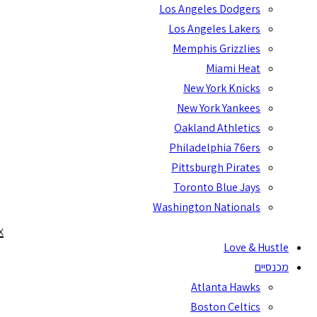
Los Angeles Dodgers
Los Angeles Lakers
Memphis Grizzlies
Miami Heat
New York Knicks
New York Yankees
Oakland Athletics
Philadelphia 76ers
Pittsburgh Pirates
Toronto Blue Jays
Washington Nationals
x
Love & Hustle
מכנסיים
Atlanta Hawks
Boston Celtics