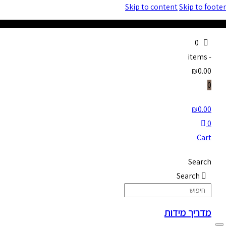
Skip to content
Skip to footer
0
items
-
₪0.00
0
₪
0.00
0
Cart
Search
Search
מדריך מידות