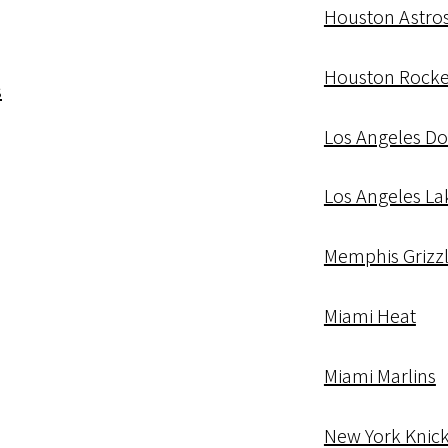
Houston Astro
Houston Rocke
s
Los Angeles D
Los Angeles La
Memphis Grizzl
Miami Heat
Miami Marlins
New York Knic