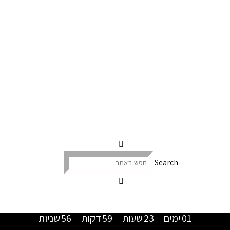
Search
01
ימים
23
שעות
59
דקות
55
שניות