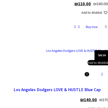
₪
110.00
Add to Wis
Buy no
Add to
Los Angeles Dodgers LOVE & HUSTLE Blue 
₪
140.0