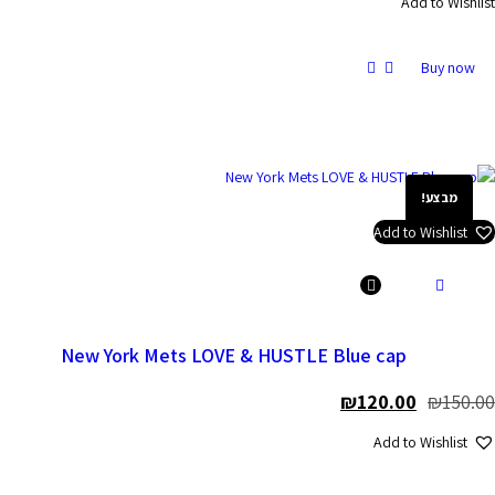
Add to
Bu
ע!
Add to Wis
New York Mets LOVE & HUSTLE Blue cap
₪
120.00
Add to Wis