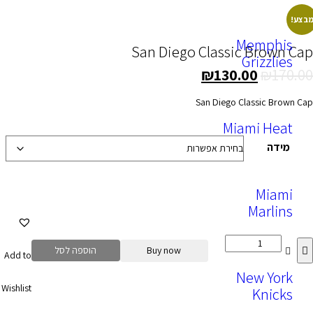
Memph
San Diego Classic Bro
Grizzl
₪
130.00
₪
San Diego Classic 
Miami H
ה
Mia
Marl
Buy now
הוספה לסל
Add to
New Y
Wishlist
Kni