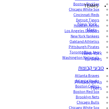
Boston Red S
TEAM
Chicago White S
Cincinnati Re
Detroit Tige
New Yor
Houston Astr
Met
Los Angeles Dodge
New York Yanke
Oakland Athleti
Pittsburgh Pirat
New Y
Toronto Blue Ja
Washington Nationa
Yank
י קבוצות
Atlanta Brav
Philadelp
Atlanta Haw
Boston Celti
76
Boston Red S
Brooklyn Ne
Chicago Bul
Chicago White S