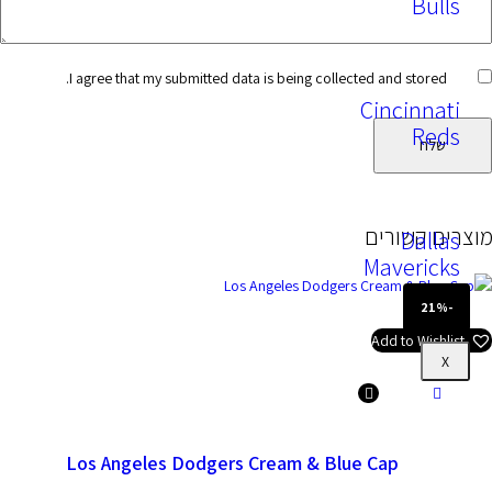
Bu
I agree that my submitted data is being collected and store
Cincinn
Re
 קשורים
Dal
Maveri
Add to Wis
Los Angeles Dodgers Cream & Blue Cap