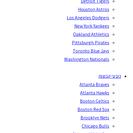
Detroit Tigers
Houston Astros
Los Angeles Dodgers
New York Yankees
Oakland Athletics
Pittsburgh Pirates
Toronto Blue Jays
Washington Nationals
כובעי קבוצות
Atlanta Braves
Atlanta Hawks
Boston Celtics
Boston Red Sox
Brooklyn Nets
Chicago Bulls