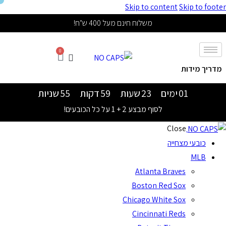
Skip to content
Skip to footer
משלוח חינם מעל 400 ש"ח!
0
מדריך מידות
01
ימים
23
שעות
59
דקות
54
שניות
לסוף מבצע 2 + 1 על כל הכובעים!
Close
כובעי מצחייה
MLB
Atlanta Braves
Boston Red Sox
Chicago White Sox
Cincinnati Reds