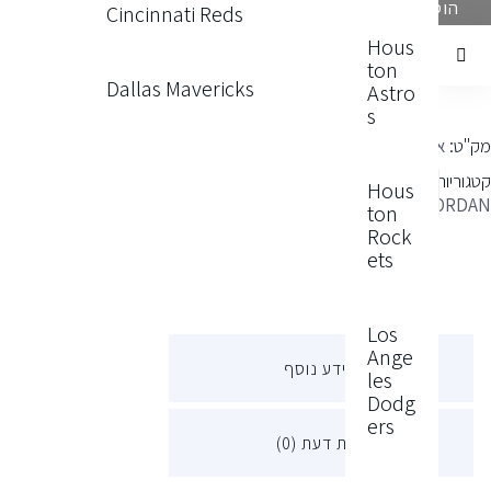
הוספה לסל
Cincinnati Reds
Hous
ton
Dallas Mavericks
Astro
s
ק"ט:
אין מידע
טגוריות:
AIR
Hous
X
JORDA
,
מכנסיים
ton
Rock
ets
Los
Ange
מידע נוסף
les
Dodg
ers
חוות דעת (0)