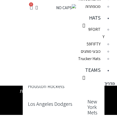
0
מכופתרות
San Diego Padres
HATS
Toronto Blue Jays
9FORT
Y
59FIFTY
Washington Nationals
כובעי מותגים
Trucker Hats
Houston Astros
TEAMS
מדריך מידות
Houston Rockets
01
ימים
23
שעות
59
דקות
54
שניות
|
New
Los Angeles Dodgers
York
לסוף מבצע 2 + 1 על כל הכובעים!
Mets