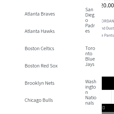
₪
120.0
San
Atlanta Braves
Dieg
o
AIR JORDA
Padr
Daimond Dus
es
Atlanta Hawks
Black & Blue Pant
Toro
Boston Celtics
מידה
nto
Blue
Jays
Boston Red Sox
Wash
Brooklyn Nets
ingto
n
Natio
Chicago Bulls
nals
Buy now