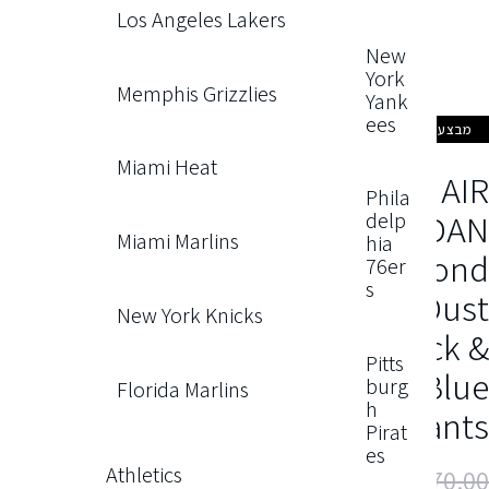
Los Angeles Lakers
New
York
Memphis Grizzlies
Yank
ees
מבצע!
Miami Heat
AI
Phila
JORDA
delp
Miami Marlins
hia
Daimon
76er
s
Dus
New York Knicks
Black 
Pitts
Blu
burg
Florida Marlins
h
Pant
Pirat
es
Athletics
₪
170.0