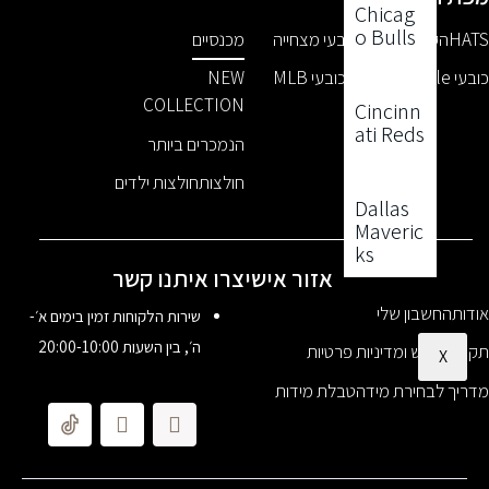
Chicag
o Bulls
HAT
הקבוצות שלנו
כובעי מצחייה
מכנסיים
ובעי Love & Hustle
כובעי MLB
NEW
COLLECTION
Cincinn
ati Reds
הנמכרים ביותר
חולצות
חולצות ילדים
Dallas
Maveric
ks
אזור אישי
צרו איתנו קשר
ודות
החשבון שלי
שירות הלקוחות זמין בימים א׳-
ה׳, בין השעות 20:00-10:00
קנון שימוש ומדיניות פרטיות
X
דריך לבחירת מידה
טבלת מידות