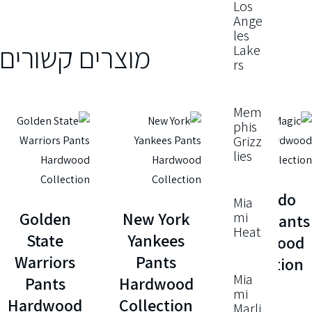
Los
Ange
les
מוצרים קשורים
Lake
rs
Mem
phis
Grizz
lies
Orlando
Mia
Golden
New York
mi
Magic Pants
Heat
State
Yankees
Hardwood
Warriors
Pants
Collection
Mia
Pants
Hardwood
₪
130.00
mi
Hardwood
Collection
Marli