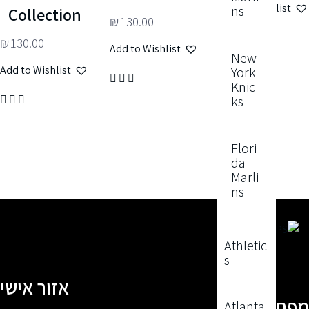
Add to Wishlist
ns
Collection
₪
130.00
₪
130.00
Add to Wishlist
New
Add to Wishlist
York
Knic
ks
Flori
da
Marli
ns
Athletic
s
אזור אישי
פת האתר
Atlanta