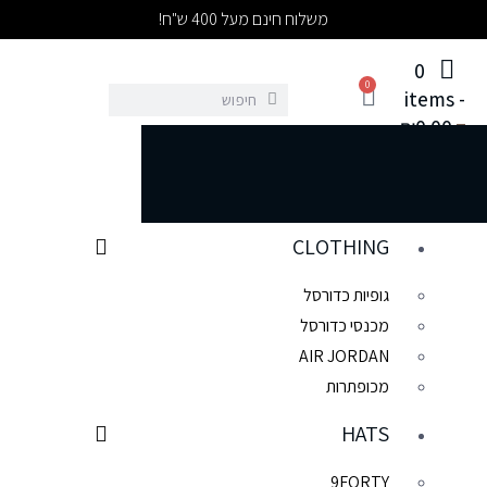
משלוח חינם מעל 400 ש"ח!
0
0
items
-
₪0.00
0
מדריך מידות
SALE
NEW COLLECTION
CLOTHING
גופיות כדורסל
מכנסי כדורסל
AIR JORDAN
מכופתרות
HATS
9FORTY