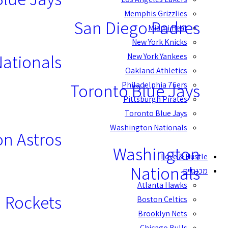
Memphis Grizzlies
San Diego Padres
Miami Heat
New York Knicks
ationals
New York Yankees
Oakland Athletics
Toronto Blue Jays
Philadelphia 76ers
Pittsburgh Pirates
Toronto Blue Jays
Washington Nationals
n Astros
Washington
Love & Hustle
Nationals
מכנסיים
Atlanta Hawks
 Rockets
Boston Celtics
Brooklyn Nets
Chicago Bulls