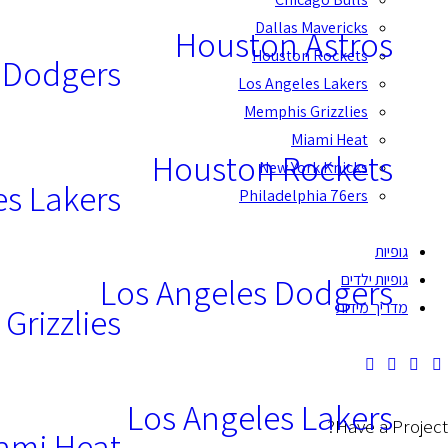
Dallas Mavericks
Houston Astros
Houston Rockets
 Dodgers
Los Angeles Lakers
Memphis Grizzlies
Miami Heat
Houston Rockets
New York Knicks
es Lakers
Philadelphia 76ers
גופיות
גופיות ילדים
Los Angeles Dodgers
מדריך מידות
Grizzlies
Los Angeles Lakers
Have a Project?
ami Heat