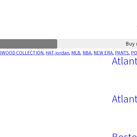
Buy
DWOOD COLLECTION
,
HAT
,
jordan
,
MLB
,
NBA
,
NEW ERA
,
PANTS
,
PO
Atlan
Atlan
Bosto