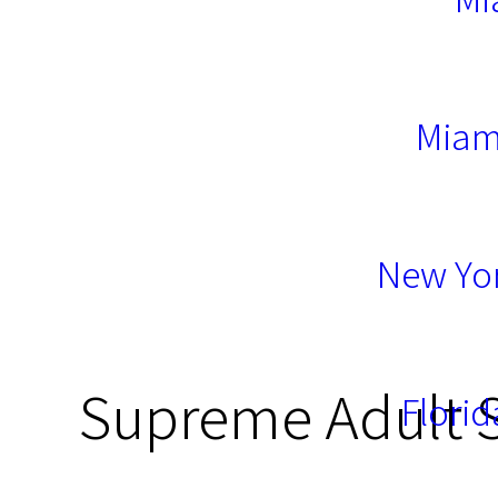
Miam
New Yor
Supreme Adult S
Florid