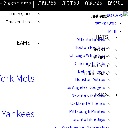
מכנסי כדורסל
|
01
ימים
23
שעות
59
דקות
54
שניות
לסוף מבצע 2 + 1 על כל הכובעים!
59FIFTY
AIR JORDAN
כובעי מותגים
Close
מכופתרות
Trucker Hats
כובעי מצחייה
MLB
HATS
Atlanta Braves
TEAMS
Boston Red Sox
9FORTY
Chicago White Sox
59FIFTY
Cincinnati Reds
כובעי מותגים
Detroit Tigers
Trucker Hats
ork Mets
Houston Astros
Los Angeles Dodgers
TEAMS
New York Yankees
Oakland Athletics
 Yankees
Pittsburgh Pirates
Toronto Blue Jays
Washington Nationals