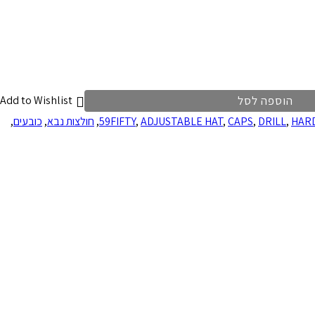
הוספה לסל
Add to Wishlist
HAR
,
DRILL
,
CAPS
,
ADJUSTABLE HAT
,
59FIFTY
,
חולצות נבא
,
כובעים
,