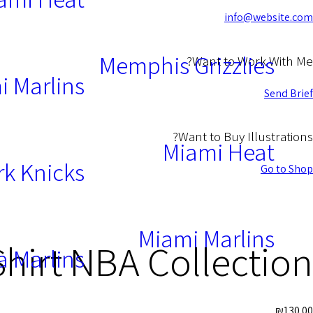
info@website.com
Memphis Grizzlies
Want to Work With Me?
i Marlins
Send Brief
Want to Buy Illustrations?
Miami Heat
k Knicks
Go to Shop
Miami Marlins
hirt NBA Collection
a Marlins
₪
130.00