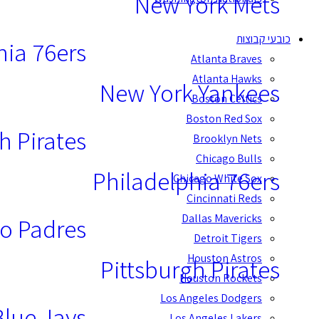
New York Mets
כובעי קבוצות
hia 76ers
Atlanta Braves
Atlanta Hawks
New York Yankees
Boston Celtics
Boston Red Sox
h Pirates
Brooklyn Nets
Chicago Bulls
Philadelphia 76ers
Chicago White Sox
Cincinnati Reds
Dallas Mavericks
o Padres
Detroit Tigers
Houston Astros
Pittsburgh Pirates
Houston Rockets
Los Angeles Dodgers
Blue Jays
Los Angeles Lakers