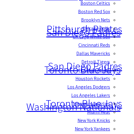
Boston Celtics
Boston Red Sox
Brooklyn Nets
Pittsburgh Pirates
Chicago Bulls
San Diego Padres
Chicago White Sox
Cincinnati Reds
Dallas Mavericks
Detroit Tigers
San Diego Padres
Toronto Blue Jays
Houston Astros
Houston Rockets
Los Angeles Dodgers
Los Angeles Lakers
Toronto Blue Jays
Washington Nationals
Memphis Grizzlies
Miami Heat
New York Knicks
New York Yankees