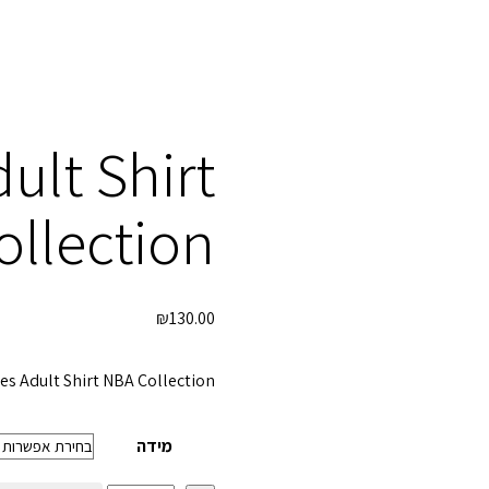
ult Shirt
llection
₪
130.00
s Adult Shirt NBA Collection
מידה