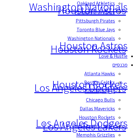
Washington Nationals
Oakland Athletics
Houston Astros
Philadelphia 76ers
Pittsburgh Pirates
Toronto Blue Jays
Washington Nationals
Houston Astros
Houston Rockets
Love & Hustle
מכנסיים
Atlanta Hawks
Houston Rockets
Boston Celtics
Los Angeles Dodgers
Brooklyn Nets
Chicago Bulls
Dallas Mavericks
Houston Rockets
Los Angeles Dodgers
Los Angeles Lakers
Los Angeles Lakers
Memphis Grizzlies