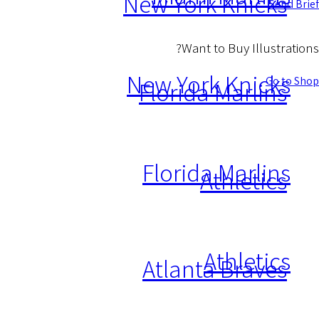
New York Knicks
Send Brief
Want to Buy Illustrations?
New York Knicks
Go to Shop
Florida Marlins
Florida Marlins
Athletics
Athletics
Atlanta Braves