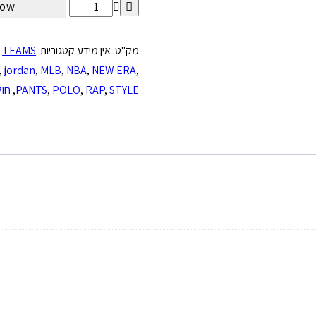
now
מק"ט:
אין מידע
קטגוריות:
TEAMS
,
,
jordan
,
MLB
,
NBA
,
NEW ERA
,
STYLE
,
RAP
,
POLO
,
PANTS
,
חול