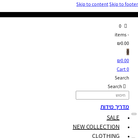
Skip to content
Skip to footer
0
items
-
₪0.00
0
₪
0.00
Cart
0
Search
Search
מדריך מידות
SALE
NEW COLLECTION
CLOTHING