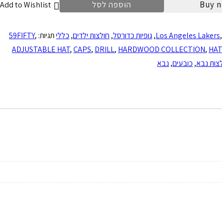
Buy 
הוספה לסל
Add to Wishlist
Los Angeles Lakers
,
גופיות כדורסל
,
חולצות ילדים
,
כללי
תגיות:
,
59FIFTY
ADJUSTABLE HAT
,
CAPS
,
DRILL
,
HARDWOOD COLLECTION
,
HAT
צות נבא
,
כובעים
,
נבא