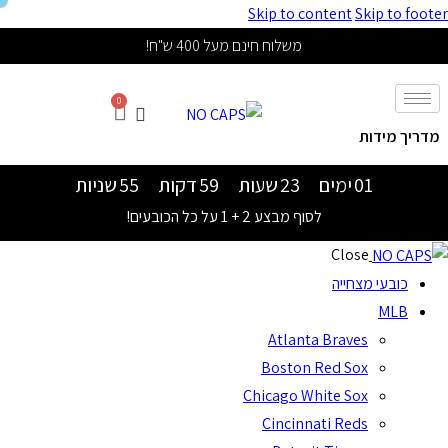
Skip to content
Skip to footer
משלוח חינם מעל 400 ש"ח!
0
מדריך מידות
01
ימים
23
שעות
59
דקות
54
שניות
לסוף מבצע 2 + 1 על כל הכובעים!
Close
כובעי מצחייה
MLB
Atlanta Braves
Boston Red Sox
Chicago White Sox
Cincinnati Reds