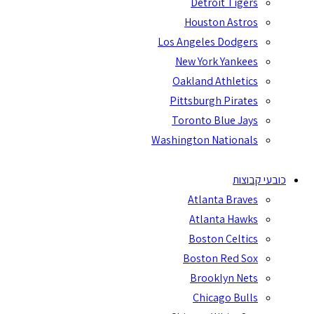
Detroit Tigers
Houston Astros
Los Angeles Dodgers
New York Yankees
Oakland Athletics
Pittsburgh Pirates
Toronto Blue Jays
Washington Nationals
כובעי קבוצות
Atlanta Braves
Atlanta Hawks
Boston Celtics
Boston Red Sox
Brooklyn Nets
Chicago Bulls