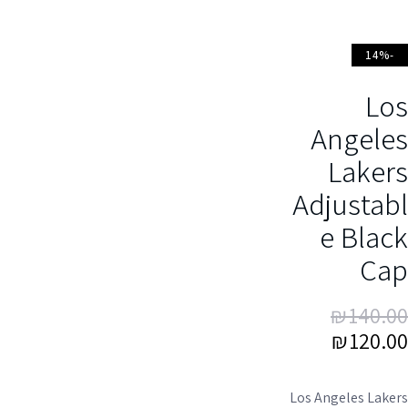
-14%
Lo
Angele
Laker
Adjustab
e Blac
Ca
₪
140.0
₪
120.0
Los Angeles Laker