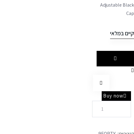
Adjustable Blac
Ca
יים במלאי
Buy now
טגוריות:
,
9FORTY