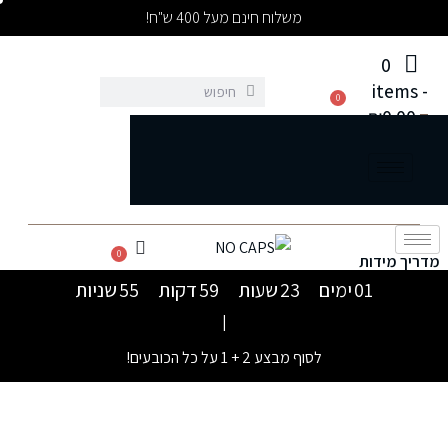
משלוח חינם מעל 400 ש"ח!
0
items
-
0
₪0.00
0
מדריך מידות
0
מדריך מידות
01
ימים
23
שעות
59
דקות
55
שניות
|
לסוף מבצע 2 + 1 על כל הכובעים!