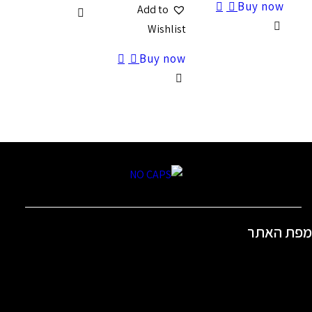
Bu
Add to
Wishlist
Buy now