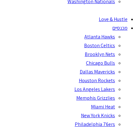
Washington National
Love &
Atlanta Hawk
Boston Celtic
Brooklyn Net
Chicago Bull
Dallas Maverick
Houston Rocket
Los Angeles Laker
Memphis Grizzlie
Miami Hea
New York Knick
Philadelphia 76er