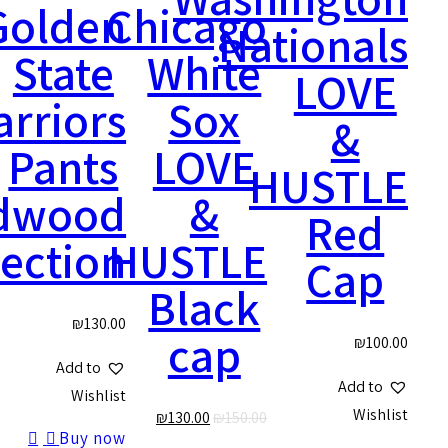
Golden
Chicago
Nation
State
White
LO
Warriors
Sox
&
Pants
LOVE
HUST
Hardwood
&
Re
Collection
HUSTLE
Ca
Black
₪
130.00
cap
Add to
Add
Wishlist
W
₪
130.00
₪
150.00
Buy now