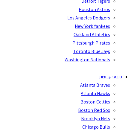
Detroit Tige
Houston Astro
Los Angeles Dodger
New York Yankee
Oakland Athletic
Pittsburgh Pirate
Toronto Blue Jay
Washington National
וצות
Atlanta Brave
Atlanta Hawk
Boston Celtic
Boston Red So
Brooklyn Net
Chicago Bull