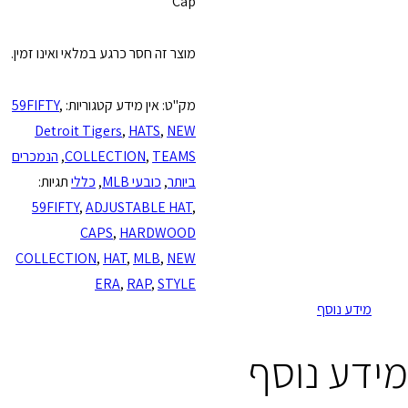
Cap
מוצר זה חסר כרגע במלאי ואינו זמין.
מק"ט:
אין מידע
קטגוריות:
,
59FIFTY
Detroit Tigers
,
HATS
,
NEW
TEAMS
,
COLLECTION
,
הנמכרים
ביותר
,
כובעי MLB
,
כללי
תגיות:
59FIFTY
,
ADJUSTABLE HAT
,
CAPS
,
HARDWOOD
COLLECTION
,
HAT
,
MLB
,
NEW
ERA
,
RAP
,
STYLE
ף
נוסף