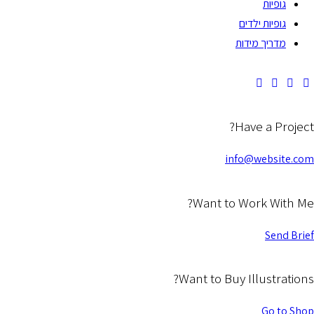
דים
דות
Hav
info@
Want to Wo
Want to Buy Il