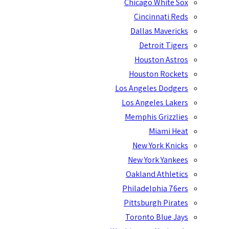
Chicago White So
Cincinnati Red
Dallas Maverick
Detroit Tige
Houston Astro
Houston Rocket
Los Angeles Dodger
Los Angeles Laker
Memphis Grizzlie
Miami Hea
New York Knick
New York Yankee
Oakland Athletic
Philadelphia 76er
Pittsburgh Pirate
Toronto Blue Jay