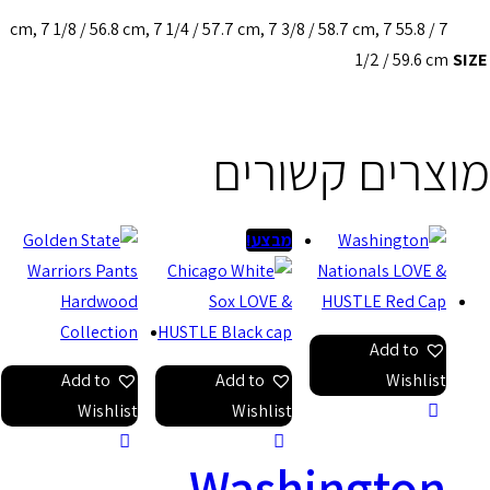
7 / 55.8 cm, 7 1/8 / 56.8 cm, 7 1/4 / 57.7 cm, 7 3/8 / 58.7 cm, 7
1/2 /
ם קשורים
מבצע!
Add
Add to
Add to
W
Wishlist
Wishlist
Washingt